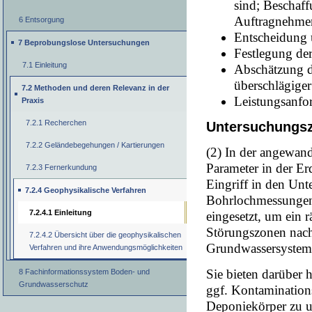
sind; Beschaff
Auftragnehmer
6 Entsorgung
Entscheidung 
7 Beprobungslose Untersuchungen
Festlegung de
7.1 Einleitung
Abschätzung d
überschlägiger
7.2 Methoden und deren Relevanz in der
Leistungsanfo
Praxis
7.2.1 Recherchen
Untersuchungsz
7.2.2 Geländebegehungen / Kartierungen
(2) In der angewand
Parameter in der E
7.2.3 Fernerkundung
Eingriff in den Un
7.2.4 Geophysikalische Verfahren
Bohrlochmessungen)
7.2.4.1 Einleitung
eingesetzt, um ein 
Störungszonen nach
7.2.4.2 Übersicht über die geophysikalischen
Grundwassersystem
Verfahren und ihre Anwendungsmöglichkeiten
Sie bieten darüber
8 Fachinformationssystem Boden- und
Grundwasserschutz
ggf. Kontamination
Deponiekörper zu u