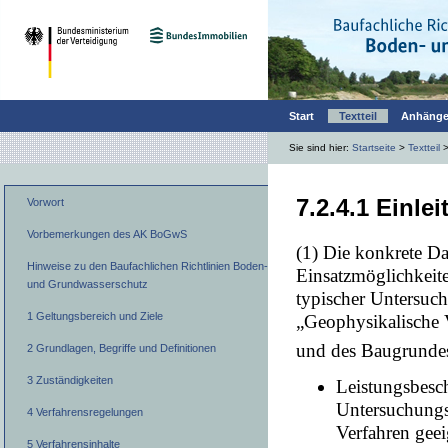
Start
Textteil
Anhäng
Sie sind hier:
Startseite
>
Textteil
7.2.4.1 Einle
Vorwort
Vorbemerkungen des AK BoGwS
(1) Die konkrete Da
Hinweise zu den Baufachlichen Richtlinien Boden-
Einsatzmöglichkeit
und Grundwasserschutz
typischer Untersuc
1 Geltungsbereich und Ziele
„Geophysikalische 
und des Baugrunde
2 Grundlagen, Begriffe und Definitionen
3 Zuständigkeiten
Leistungsbesc
Untersuchungs
4 Verfahrensregelungen
Verfahren gee
5 Verfahrensinhalte