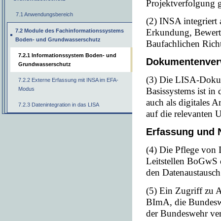
Projektverfolgung g
7.1 Anwendungsbereich
(2) INSA integrier
Erkundung, Bewer
7.2 Module des Fachinformationssystems
Boden- und Grundwasserschutz
Baufachlichen Ric
7.2.1 Informationssystem Boden- und
Dokumentenver
Grundwasserschutz
(3) Die LISA-Doku
7.2.2 Externe Erfassung mit INSA im EFA-
Basissystems ist in
Modus
auch als digitales A
7.2.3 Datenintegration in das LISA
auf die relevanten 
Erfassung und 
(4) Die Pflege von 
Leitstellen BoGwS
den Datenaustausch
(5) Ein Zugriff zu 
BImA, die Bundeswe
der Bundeswehr v