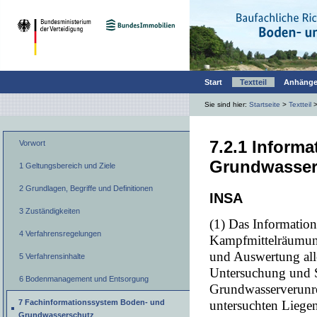
Start
Textteil
Anhäng
Sie sind hier:
Startseite
>
Textteil
7.2.1 Inform
Vorwort
Grundwasser
1 Geltungsbereich und Ziele
2 Grundlagen, Begriffe und Definitionen
INSA
3 Zuständigkeiten
(1) Das Informatio
4 Verfahrensregelungen
Kampfmittelräumung
und Auswertung alle
5 Verfahrensinhalte
Untersuchung und 
6 Bodenmanagement und Entsorgung
Grundwasserverunre
untersuchten Liege
7 Fachinformationssystem Boden- und
Grundwasserschutz