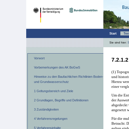
Start
Tex
Sie sind hier:
S
Vorwort
7.2.1.
Vorbemerkungen des AK BoGwS
(1) Topogr
und histor
Hinweise zu den Baufachlichen Richtlinien Boden-
Hierzu werd
und Grundwasserschutz
einer verg
1 Geltungsbereich und Ziele
Um die Ent
der Auswer
2 Grundlagen, Begriffe und Definitionen
abgedeckt 
angesetzt w
3 Zuständigkeiten
Für die mu
4 Verfahrensregelungen
Betracht. 
5 Verfahrensinhalte
gelten einh