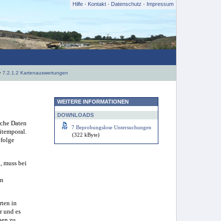
Hilfe
·
Kontakt
·
Datenschutz
·
Impressum
>
7.2.1.2 Kartenauswertungen
WEITERE INFORMATIONEN
DOWNLOADS
iche Daten
7 Beprobungslose Untersuchungen
itemporal.
(322 kByte)
bfolge
, muss bei
nn
ten in
r und es
nen zu