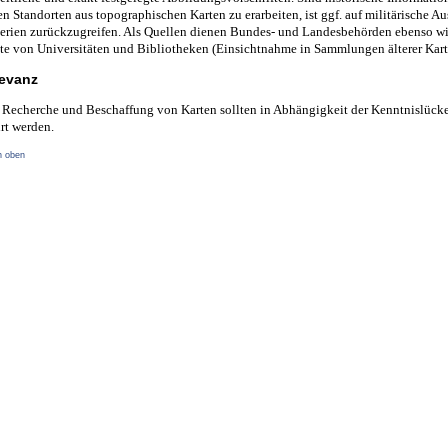
en Standorten aus topographischen Karten zu erarbeiten, ist ggf. auf militärische A
serien zurückzugreifen. Als Quellen dienen Bundes- und Landesbehörden ebenso w
ute von Universitäten und Bibliotheken (Einsichtnahme in Sammlungen älterer Kart
levanz
Recherche und Beschaffung von Karten sollten in Abhängigkeit der Kenntnislück
rt werden.
h oben