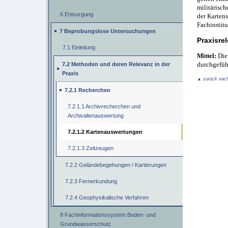
militärisch
6 Entsorgung
der Karten
Fachinstit
7 Beprobungslose Untersuchungen
Praxisre
7.1 Einleitung
Mittel:
Die 
durchgefüh
7.2 Methoden und deren Relevanz in der
Praxis
▲ zurück nac
7.2.1 Recherchen
7.2.1.1 Archivrecherchen und
Archivalienauswertung
7.2.1.2 Kartenauswertungen
7.2.1.3 Zeitzeugen
7.2.2 Geländebegehungen / Kartierungen
7.2.3 Fernerkundung
7.2.4 Geophysikalische Verfahren
8 Fachinformationssystem Boden- und
Grundwasserschutz