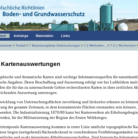
tteil
Anhänge
Materialien
Links
tartseite
>
Textteil
>
7 Beprobungslose Untersuchungen
>
7.2 Methoden...
>
7.2.1 Recherchen
2 Kartenauswertungen
aphische und thematische Karten sind wichtige Informationsquellen für naturräuml
ische Angaben. Deren Beschaffung und Auswertung erfolgt wie bei Luftbildern mult
en die für das zu untersuchende Gebiet recherchierten Karten in ihrer zeitlichen A
leichenden Auswertung unterzogen.
wicklung von Untersuchungsflächen zuverlässig und lückenlos erfassen zu können
tung der gesamte Zeitraum, in dem kontaminierte Flächen entstanden sein können,
werden. Die Industrialisierung 1870/80 kann bei Kartenwerken als Erhebungsbegi
erden, für die Militarisierung der Beginn des Ersten Weltkrieges.
ltitemporale Kartenauswertung kommen in erster Linie amtliche topographische Kar
Diese liegen (weitgehend) flächendeckend in verschiedenen Fortführungsständen vo
eitliche und exakt festgelegte Abbildungsvorschriften. Sind historische Informatio